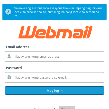
Na-save ang gustong localesa iyong browser. Upang baguhin ang
locale sa browser na ito, pumili ng iba pang locale sa screen na
ito.
Email Address
Password
Mag-log in