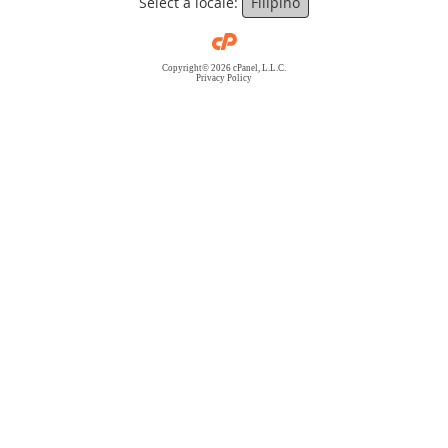
Select a locale:
Filipino
Copyright© 2026 cPanel, L.L.C.
Privacy Policy